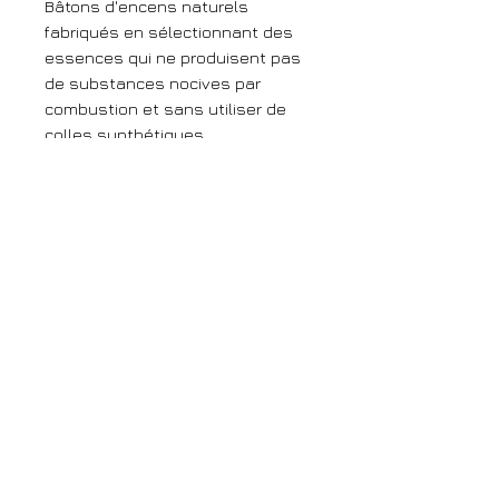
Bâtons d'encens naturels
fabriqués en sélectionnant des
essences qui ne produisent pas
de substances nocives par
combustion et sans utiliser de
colles synthétiques.
Nous vous conseillons d'être très
prudent lors de l'achat de
bâtonnets d'encens car la
plupart des bâtonnets d'encens
courants que nous achetons
sont fabriqués à partir de
matières premières
généralement de qualité
inférieure, avec des huiles
aromatiques synthétiques et
d'autres additifs chimiques dont
la toxicité est douteuse.