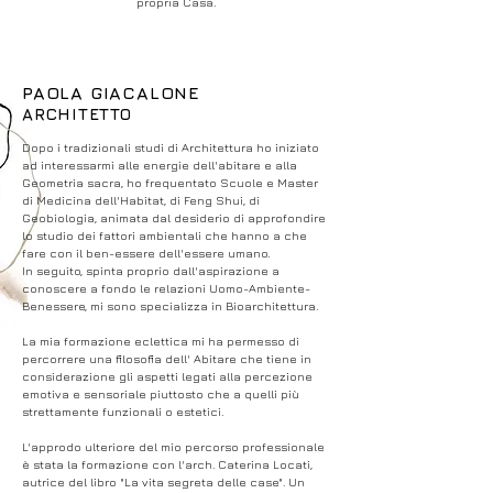
propria Casa.
PAOLA GIACALONE
ARCHITETTO
Dopo i tradizionali studi di Architettura ho iniziato
ad interessarmi alle energie dell'abitare e alla
Geometria sacra, ho frequentato Scuole e Master
di Medicina dell'Habitat, di Feng Shui, di
Geobiologia, animata dal desiderio di approfondire
lo studio dei fattori ambientali che hanno a che
fare con il ben-essere dell'essere umano.
In seguito, spinta proprio dall'aspirazione a
conoscere a fondo le relazioni Uomo-Ambiente-
Benessere, mi sono specializza in Bioarchitettura.
La mia formazione eclettica mi ha permesso di
percorrere una filosofia dell' Abitare che tiene in
considerazione gli aspetti legati alla percezione
emotiva e sensoriale piuttosto che a quelli più
strettamente funzionali o estetici.
L'approdo ulteriore del mio percorso professionale
è stata la formazione con l'arch. Caterina Locati,
autrice del libro "La vita segreta delle case". Un