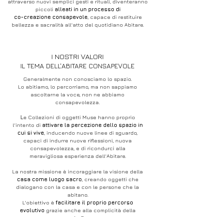
attraverso nuovi semplici gesti e rituali, diventeranno
piccoli
alleati in un processo di
co-creazione consapevole
, capace di restituire
bellezza e sacralità all'atto del quotidiano Abitare.
I NOSTRI VALORI
IL TEMA DELL'ABITARE CONSAPEVOLE
Generalmente non conosciamo lo spazio.
Lo abitiamo, lo percorriamo, ma non sappiamo
ascoltarne la voce, non ne abbiamo
consapevolezza.
L
e Collezioni di oggetti Muse hanno proprio
l'intento di
attivare la percezione dello spazio in
cui si vive
, inducendo nuove linee di sguardo,
capaci di indurre nuove riflessioni, nuova
consapevolezza, e di ricondurci alla
meravigliosa
esperienza dell'Abitare.
La nostra missione è incoraggiare la visione della
casa come luogo sacro
, creando oggetti che
dialogano con la casa e con le persone che la
abitano.
L'obiettivo è
facilitare il proprio percorso
evolutivo
grazie anche alla complicità della