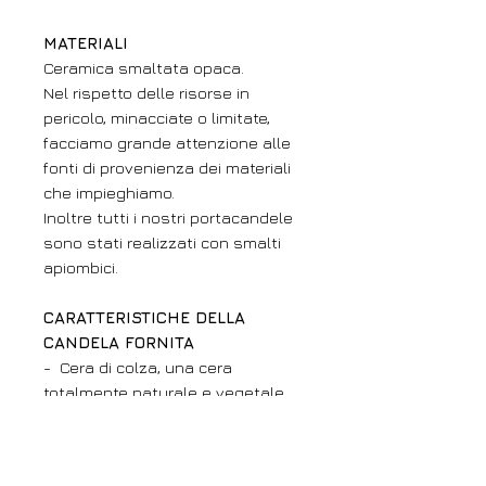
MATERIALI
Ceramica smaltata opaca.
Nel rispetto delle risorse in
pericolo, minacciate o limitate,
facciamo grande attenzione alle
fonti di provenienza dei materiali
che impieghiamo.
Inoltre tutti i nostri portacandele
sono stati realizzati con smalti
apiombici.
CARATTERISTICHE DELLA
CANDELA FORNITA
- Cera di colza, una cera
totalmente naturale e vegetale
non tossica (0% paraffina - 0%
olio di palma)
- Contenitore trasparente di