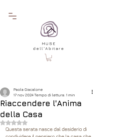
MUSE
dell'Abitare
Post
Paola Giacalone
17 nov 2024
Tempo di lettura: 1 min
Riaccendere l'Anima
della Casa
Valutazione NaN stelle su 5.
Questa serata nasce dal desiderio di 
condividere il pensiero che la casa che 